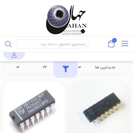
0
فهرست برندها