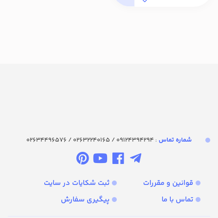
شماره تماس‌
: 09124394294 / 02632240165 / 02634496576
قوانین و مقررات
ثبت شکایات در سایت
تماس با ما
پیگیری سفارش