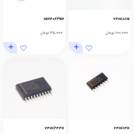
HEF4023BP
74HC86N
35,000
100,000
تومان
تومان
74HC244D
74HC14D