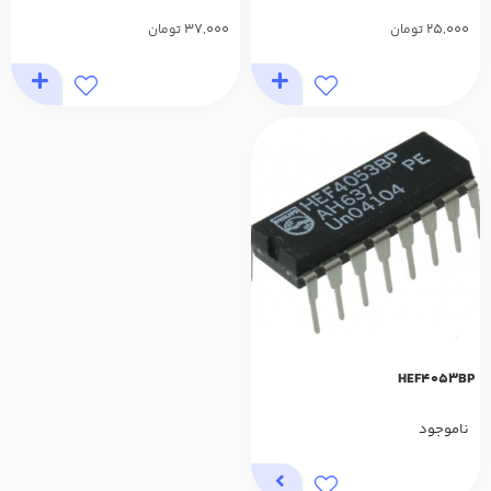
37,000
25,000
تومان
تومان
HEF4053BP
ناموجود