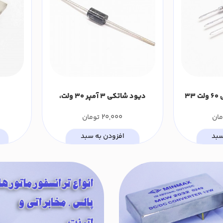
دیود دوتایی شاتکی 60 ولت 33
دیود شاتکی 3 آمپر 30 ولت،
1N5821 بسته بندی DO-27 (بسته 10
20,000
مان
تومان
عددی)
سبد
افزودن به سبد