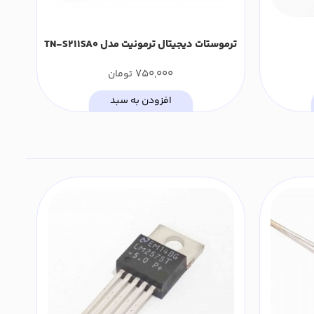
ترموستات دیجیتال ترمونیت مدل TN-S211SA0
750,000
تومان
افزودن به سبد