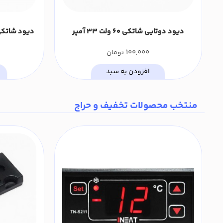
دیود دوتایی شاتکی 60 ولت 33 آمپر
C30P06Q
بندی DO-27 (بسته 10 عدد
100,000
تومان
افزودن به سبد
منتخب محصولات تخفیف و حراج