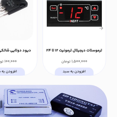
ترموستات دیجیتال ترمونیت 12 تا 24
ولت DC، تک رله 15 آمپر مدل TN-
آمپر C30P06Q
100,000
1,500,000
تومان
تو
S211AD0
افزودن به سبد
افزودن به 