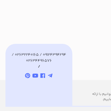
09124394294 / 02632240165 /
02634496576
/
نیم با ارائه
اییم.