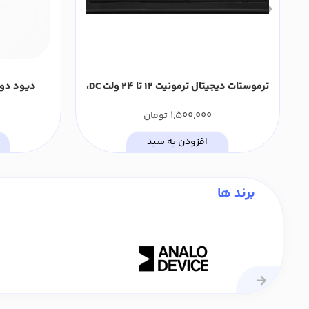
ترموستات دیجیتال ترمونیت 12 تا 24 ولت DC،
تک رله 15 آمپر مدل TN-S211AD0
1,500,000
تومان
افزودن به سبد
برند ها