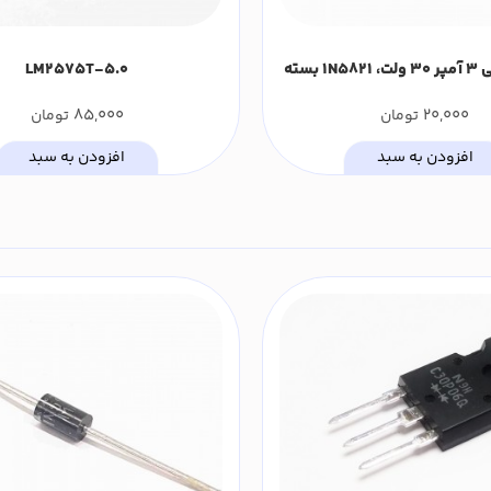
دیود شاتکی 3 آمپر 30 ولت، 1N5821 بسته
LM2575T-5.0
ی)
85,000
20,000
تومان
تومان
افزودن به سبد
افزودن به سبد