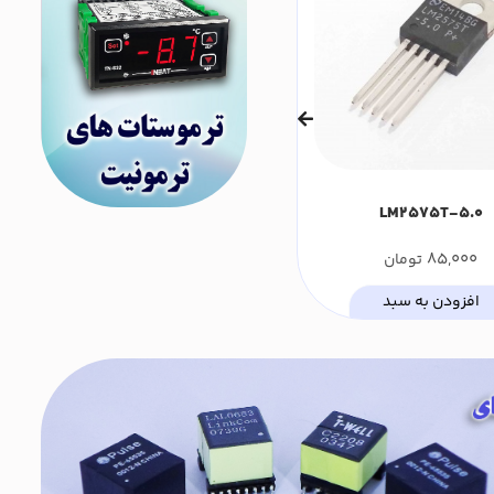
LM2575T-5.0
ترموستات دیجیتال ترمونیت مدل
TN-S211SA0
750,000
85,000
تومان
تومان
افزودن به سبد
افزودن به سبد