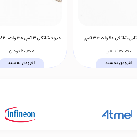
دیود دوتایی شاتکی 60 ولت 33 آمپر
C30P06Q
بندی DO-27 (بسته 10 عددی)
20,000
100,000
تومان
تومان
افزودن به سبد
افزودن به سبد