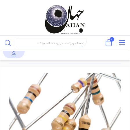
0
پایه دار
مقاومت 1.3
قطعات
مقاومت
محصولات
مقاومت
(through
اهم 1/4 وات
پسیو
1/4 وات
hole)
%5 (50 عدد)