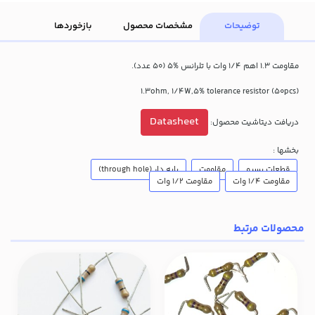
توضیحات
مشخصات محصول
بازخوردها
مقاومت 1.3 اهم 1/4 وات با تلرانس %5 (50 عدد).
(1.3ohm, 1/4W,5% tolerance resistor (50pcs
Datasheet
دریافت دیتاشیت محصول:
بخشها :
قطعات پسیو
مقاومت
پایه دار (through hole)
مقاومت 1/4 وات
مقاومت 1/2 وات
محصولات مرتبط