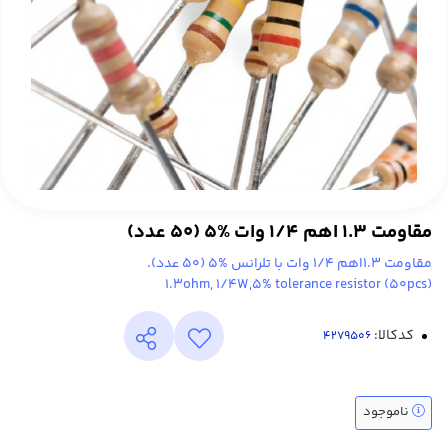
مقاومت 1.3 اهم 1/4 وات %5 (50 عدد)
مقاومت 1.3اهم 1/4 وات با تلرانس %5 (50 عدد).
(1.3ohm, 1/4W,5% tolerance resistor (50pcs
کدکالا:
ناموجود