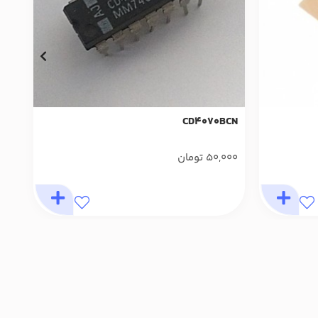
0E
CD4070BCN
50,000
تومان
000