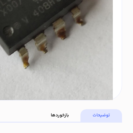
توضیحات
بازخوردها