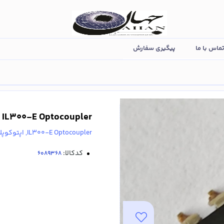
ماس با ما
پیگیری سفارش
IL300-E Optocoupler
IL300-E Optocoupler, اپتوکوپلر 8 پایه اپتوکوپلر خطی (دمونتاژ شده)
کدکالا: