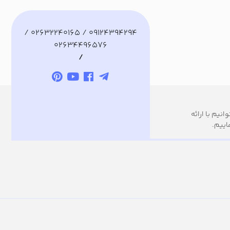
09124394294 / 02632240165 /
02634496576
/
نیم با ارائه
اییم.