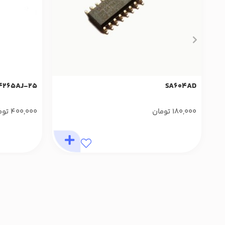
4265AJ-25
SA604AD
180,000
تومان
400,000
توم