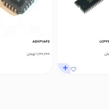
AD831APZ
LC32
ان
1,100,000
تومان