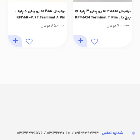
ترمینال KF45CM رو پنلی 3 پایه جا
ترمینال KF25R رو پنلی 8 پایه ،
پیچ دار ،KF45CM Terminal 3 Pin
KF25R-7.62 Terminal 8 Pin ‌‌
85,000
70,000
تومان
تومان
شماره تماس‌
: 09124394294 / 02632240165 / 02634496576