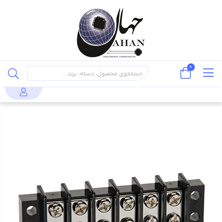
0
کانکتور و
ترمینال KF69-11.0 پیچی 12 تایی ،
محصولات
ترمینال
ترمینال
KF69-11.0 Terminal 12 Pin ‌‌