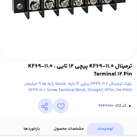
ترمینال KF69-11.0 پیچی 12 تایی ، KF69-11.0
Terminal 12 Pin ‌‌
بلوک ترمینال KF69-11.0 پیچی 12 پایه. فاصله پایه ها 11 میلیمتر.
KF69-11.0 Screw Terminal Block, Straight, 12Pin, 11m Pitch
کدکالا:
توضیحات
مشخصات محصول
بازخوردها