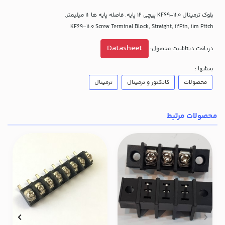
بلوک ترمینال KF69-11.0 پیچی 12 پایه. فاصله پایه ها 11 میلیمتر.
KF69-11.0 Screw Terminal Block, Straight, 12Pin, 11m Pitch
Datasheet
دریافت دیتاشیت محصول:
بخشها :
محصولات
کانکتور و ترمینال
ترمینال
محصولات مرتبط