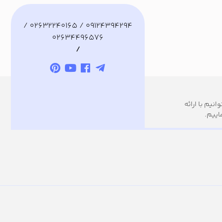
09124394294 / 02632240165 /
02634496576
/
نیم با ارائه
اییم.