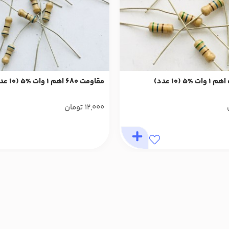
مقاومت 680 اهم 1 وات %5 (10 عدد)
12,000
تومان