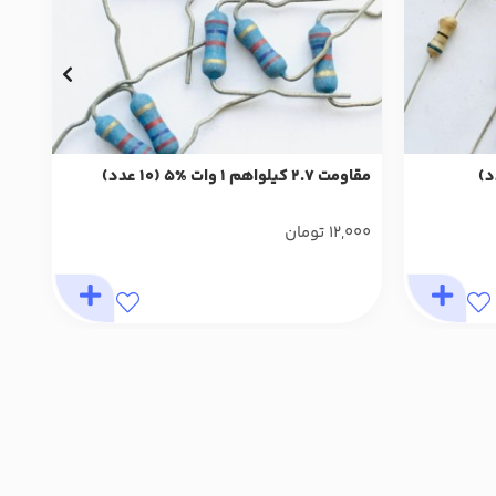
مقاومت 2.7 کیلواهم 1 وات %5 (10 عدد)
مقاومت 1 کیل
12,000
تومان
000