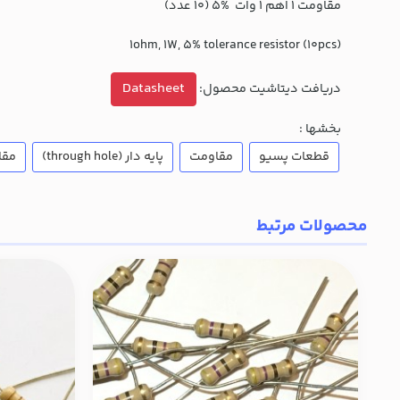
مقاومت 1 اهم 1 وات %5 (10 عدد)
(1ohm, 1W, 5% tolerance resistor (10pcs
Datasheet
دریافت دیتاشیت محصول:
بخشها :
قطعات پسیو
مقاومت
پایه دار (through hole)
مقاوم
محصولات مرتبط