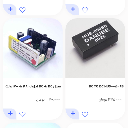
DC TO DC HUS-0509B
مبدل DC به DC ایزوله 48 به 170 ولت
1,140,000
345,000
تومان
تومان