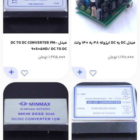
مبدل DC به DC ایزوله 48 به 140 ولت
مبدل DC TO DC CONVERTER PM-
90S05HD/ DC TO DC
1,275,000
1,170,000
تومان
تومان