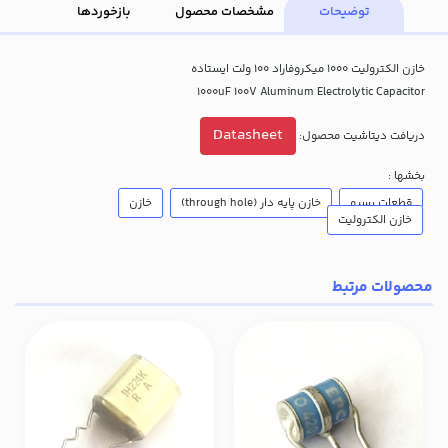
توضیحات
مشخصات محصول
بازخوردها
خازن الکترولیت 1000 میکروفاراد 100 ولت ایستاده
1000uF 100V Aluminum Electrolytic Capacitor
Datasheet
دریافت دیتاشیت محصول:
بخشها :
قطعات پسیو
خازن پایه دار (through hole)
خازن
خازن الکترولیت
محصولات مرتبط