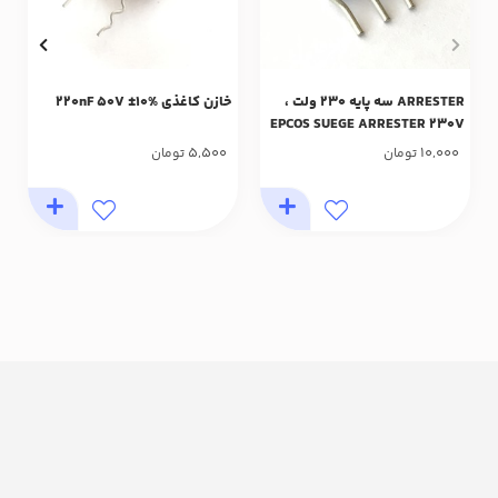
ARRESTER سه پایه 230 ولت ،
خازن کاغذی 220nF 50V ±10%
EPCOS SUEGE ARRESTER 230V
3PIN
5,500
10,000
تومان
تومان