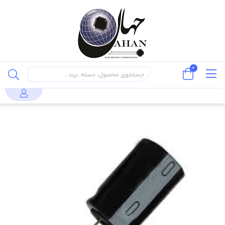
0
محصولات
قطعات پسیو
خازن
خازن 1000 میکروفاراد 100 ولت