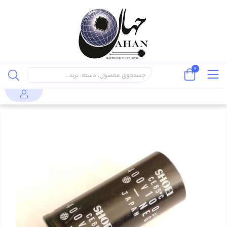
0
قطعات
خازن 100 میکروفاراد 400 ولت SHOI
محصولات
خازن
پسیو
ژاپن