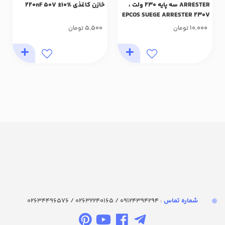
ARRESTER سه پایه 230 ولت ،
خازن کاغذی 220nF 50V ±10%
EPCOS SUEGE ARRESTER 230V
3PIN
5,500
10,000
تومان
تومان
شماره تماس‌
: 09124394294 / 02632240165 / 02634496576