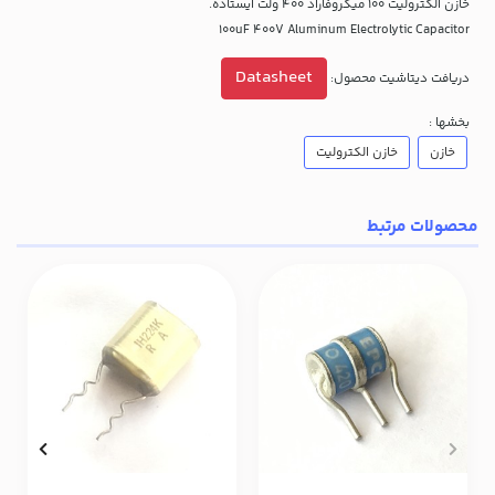
خازن الکترولیت 100 میکروفاراد 400 ولت ایستاده.
100uF 400V Aluminum Electrolytic Capacitor
Datasheet
دریافت دیتاشیت محصول:
بخشها :
خازن
خازن الکترولیت
محصولات مرتبط