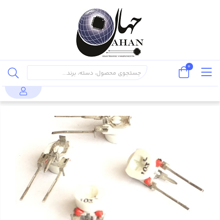
0
قطعات
پتانسیومتر 10 کیلو اهم ایستاده ، Pot
محصولات
مقاومت
پسیو
10K Ohm ( بسته بندی 10 عددی)