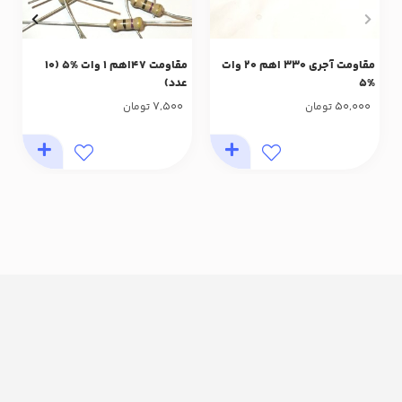
مقاومت آجری 330 اهم 20 وات
مقاومت 47اهم 1 وات %5 (10
%5
عدد)
7,500
50,000
تومان
تومان