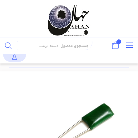
0
خازن پایه دار
خازن
خازن پلی استر
قطعات
محصولات
خازن
(through
پلی
10nF 400V
پسیو
hole)
استر
±10%