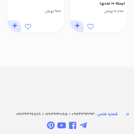
(بسته 10 عددی)
900
6,000
تومان
تومان
شماره تماس‌
: 09124394294 / 02632240165 / 02634496576