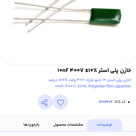
خازن پلی استر 10nF 400V ±10%
خازن پلی استر 10 نانو فاراد 400 ولت %10± درصد
10nF, 400V, ±10%, Polyester film capacitor
کدکالا:
توضیحات
مشخصات محصول
بازخوردها