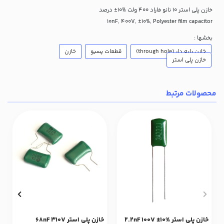
خازن پلی استر 10 نانو فاراد 400 ولت %10± درصد
10nF, 400V, ±10%, Polyester film capacitor
بخشها :
خازن پایه دار (through hole)
قطعات پسیو
خازن
خازن پلی استر
محصولات مرتبط
خازن پلی استر %10± 2.2nF 100V
خازن پلی استر 68nF 310V