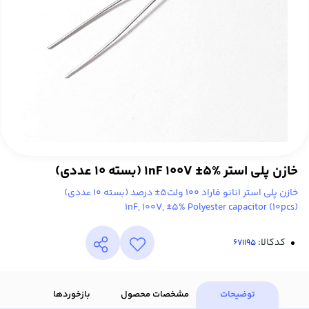
خازن پلی استر 1nF 100V ±5% (بسته 10 عددی)
خازن پلی استر 1نانو فاراد 100 ولت5± درصد (بسته 10 عددی)
1nF, 100V, ±5% Polyester capacitor (10pcs)
کدکالا:
توضیحات
مشخصات محصول
بازخوردها