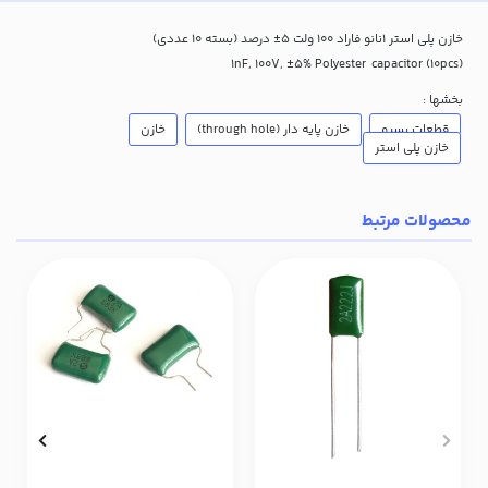
خازن پلی استر 1نانو فاراد 100 ولت 5± درصد (بسته 10 عددی)
1nF, 100V, ±5% Polyester capacitor (10pcs)
بخشها :
قطعات پسیو
خازن پایه دار (through hole)
خازن
خازن پلی استر
محصولات مرتبط