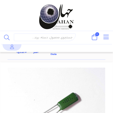
0
خازن پایه
خازن
خازن پلی استر 1nF
قطعات
دار
محصولات
خازن
پلی
100V ±5% (بسته
پسیو
(through
استر
10 عددی)
hole)