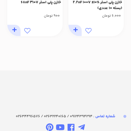
خازن پلی استر %10± 2.2nF 100V
خازن پلی استر 68nF 310V
(بسته 10 عددی)
900
6,000
تومان
تومان
شماره تماس‌
: 09124394294 / 02632240165 / 02634496576