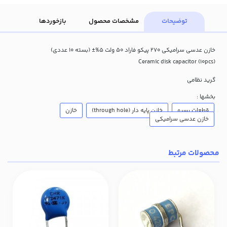
توضیحات
مشخصات محصول
بازخوردها
خازن عدسی سرامیکی 270 پیکو فاراد 50 ولت 5%± (بسته 10 عددی)
Ceramic disk capacitor (10pcs)
گرید نظامی
بخشها :
قطعات پسیو
خازن پایه دار (through hole)
خازن
خازن عدسی سرامیکی
محصولات مرتبط