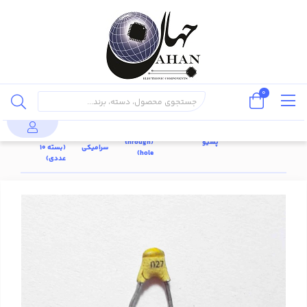
0
خازن سرامیکی
خازن پایه
خازن
270pF 50V
قطعات
دار
محصولات
خازن
عدسی
NPO ±5%
پسیو
(through
سرامیکی
(بسته 10
hole)
عددی)