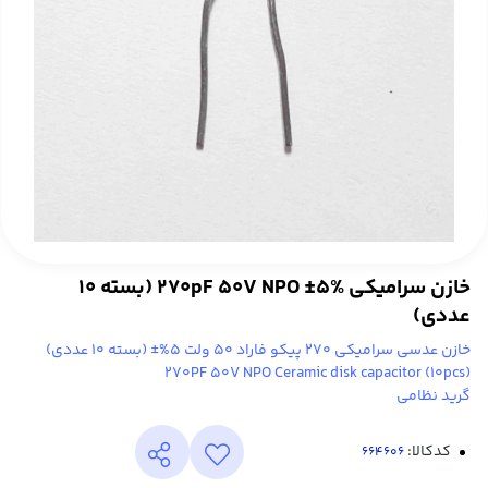
خازن سرامیکی 270pF 50V NPO ±5% (بسته 10
عددی)
خازن عدسی سرامیکی 270 پیکو فاراد 50 ولت 5%± (بسته 10 عددی)
270PF 50V NPO Ceramic disk capacitor (10pcs)
گرید نظامی
کدکالا: