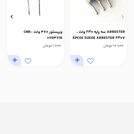
ARRESTER سه پایه 230 ولت ،
وریستور 470 ولت CNR-
07D471K
EPCOS SUEGE ARRESTER 230V
3PIN
1,000
10,000
تومان
تومان