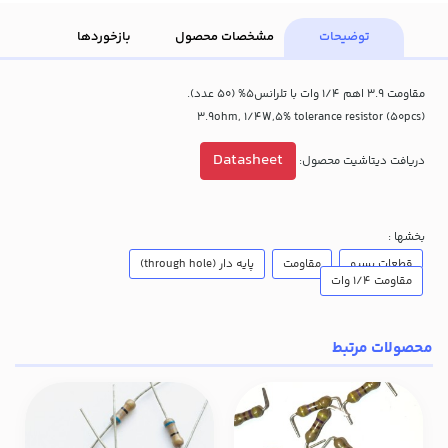
توضیحات
مشخصات محصول
بازخوردها
مقاومت 3.9 اهم 1/4 وات با تلرانس5% (50 عدد).
(3.9ohm, 1/4W,5% tolerance resistor (50pcs
Datasheet
دریافت دیتاشیت محصول:
بخشها :
قطعات پسیو
مقاومت
پایه دار (through hole)
مقاومت 1/4 وات
محصولات مرتبط