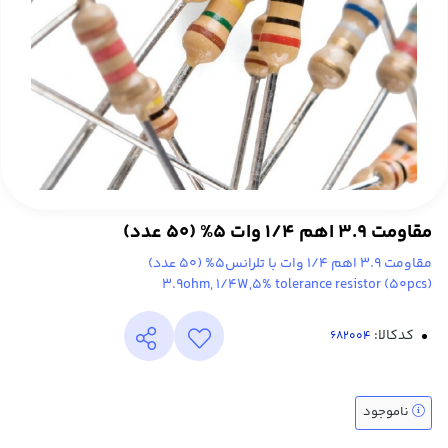
مقاومت 3.9 اهم 1/4 وات 5% (50 عدد)
مقاومت 3.9 اهم 1/4 وات با تلرانس5% (50 عدد)
(3.9ohm, 1/4W,5% tolerance resistor (50pcs
کدکالا:
ناموجود