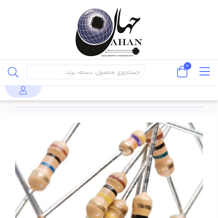
0
پایه دار
مقاومت 3.9
قطعات
مقاومت
محصولات
مقاومت
(through
اهم 1/4 وات
پسیو
1/4 وات
hole)
5% (50 عدد)