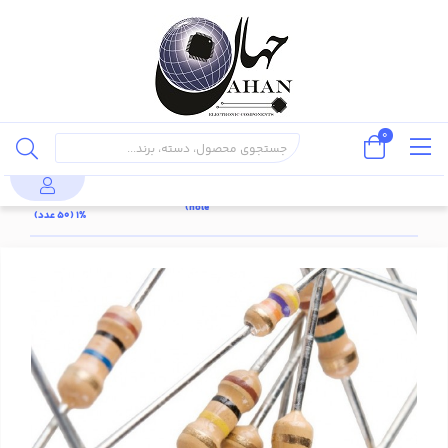
0
مقاومت
پایه دار
قطعات
مقاومت
348 کیلو
محصولات
مقاومت
(through
پسیو
1/4 وات
اهم 1/4 وات
hole)
%1 (50 عدد)