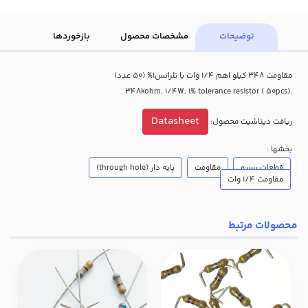
توضیحات
مشخصات محصول
بازخوردها
مقاومت 348 کیلو اهم 1/4 وات با تلرانس1% (50 عدد)
.348kohm, 1/4W, 1% tolerance resistor ( 50pcs)
Datasheet
ریافت دیتاشیت محصول:
بخشها :
قطعات پسیو
مقاومت
پایه دار (through hole)
مقاومت 1/4 وات
محصولات مرتبط