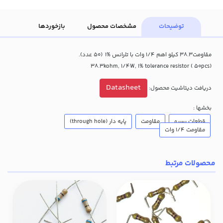
توضیحات
مشخصات محصول
بازخوردها
مقاومت38.3 کیلو اهم 1/4 وات با تلرانس %1 (50 عدد).
38.3kohm, 1/4W, 1% tolerance resistor ( 50pcs)
Datasheet
دریافت دیتاشیت محصول:
بخشها :
قطعات پسیو
مقاومت
پایه دار (through hole)
مقاومت 1/4 وات
محصولات مرتبط