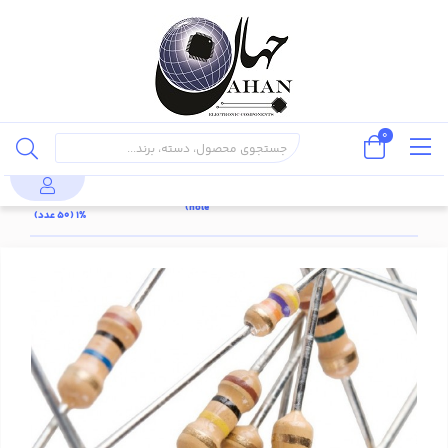
0
مقاومت
پایه دار
قطعات
مقاومت
38.3کیلو
محصولات
مقاومت
(through
پسیو
1/4 وات
اهم 1/4 وات
hole)
%1 (50 عدد)