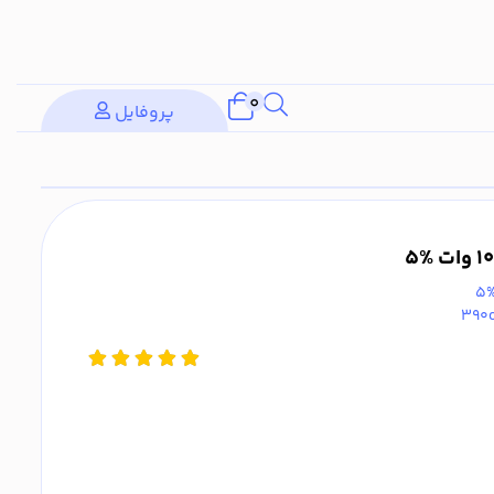
0
پروفایل
390o