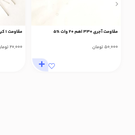
مقاومت آجری 330 اهم 20 وات %5
مقاومت 1 کیلو اهم2 وات %5 (10 عدد)
50,000
تومان
20,000
توما