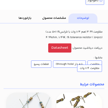
ناموجود
توضیحات
مشخصات محصول
بازخوردها
مقاومت 4.99 اهم 1/4 وات با تلرانس%1 (50 عدد)
(4.99ohm, 1/4W, 1% tolerance resistor ( 50pcs
Datasheet
دریافت دیتاشیت محصول:
بخشها :
مقاومت
پایه دار (through hole)
قطعات پسیو
مقاومت 1/4 وات
محصولات مرتبط