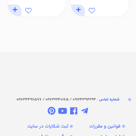
شماره تماس‌
: 09124394294 / 02632240165 / 02634496576
قوانین و مقررات
ثبت شکایات در سایت