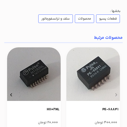
بخشها :
قطعات پسیو
محصولات
سلف و ترانسفورماتور
محصولات مرتبط
H1102NL
PE-68841
20,000
400,000
تومان
تومان