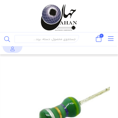
0
قطعات
سلف و
سلف مقاومتی 4.7uH 1/8W
محصولات
پسیو
ترانسفورماتور
(بسته 10 عددی)