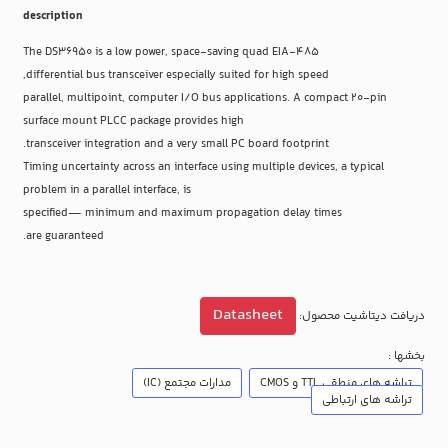
description
The DS36950 is a low power, space-saving quad EIA-485
differential bus transceiver especially suited for high speed,
parallel, multipoint, computer I/O bus applications. A compact 20-pin
surface mount PLCC package provides high
transceiver integration and a very small PC board footprint.
Timing uncertainty across an interface using multiple devices, a typical
problem in a parallel interface, is
specified— minimum and maximum propagation delay times
are guaranteed.
Datasheet
دریافت دیتاشیت محصول:
بخشها :
تراشه های منطقی TTL و CMOS
مدارات مجتمع (IC)
تراشه های ارتباطی