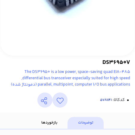
DS36950V
The DS36950 is a low power, space-saving quad EIA-485
differential bus transceiver especially suited for high speed,
parallel, multipoint, computer I/O bus applications (دمونتاژ شده)
کدکالا:
توضیحات
بازخوردها