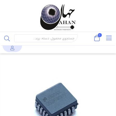
0
محصولات
قطعات نیمه هادی
مدارات مجتمع (IC)
DS36950V