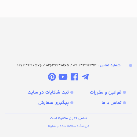
شماره تماس‌
: 09124394294 / 02632240165 / 02634496576
قوانین و مقررات
ثبت شکایات در سایت
تماس با ما
پیگیری سفارش
تمامی حقوق محفوظ است
فروشگاه ساخته شده با شاپفا