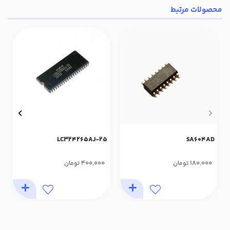
محصولات مرتبط
LC324265AJ-25
SA604AD
400,000
180,000
تومان
تومان