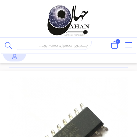
0
قطعات
مدارات
تراشه های
محصولات
نیمه
مجتمع
منطقی TTL و
MM74HC221AM
هادی
(IC)
CMOS