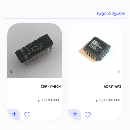
محصولات مرتبط
CD4070BCN
AD831APZ
50,000
1,100,000
تومان
تومان