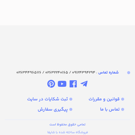
شماره تماس‌
: 09124394294 / 02632240165 / 02634496576
قوانین و مقررات
ثبت شکایات در سایت
تماس با ما
پیگیری سفارش
تمامی حقوق محفوظ است
فروشگاه ساخته شده با شاپفا