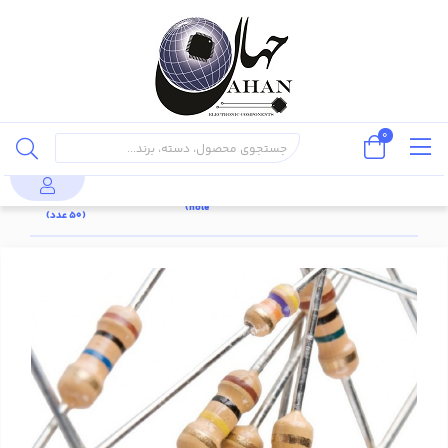
0
مقاومت 6.4
پایه دار
قطعات
مقاومت
کیلو اهم
محصولات
مقاومت
(through
پسیو
1/8 وات
1/8 وات %1
hole)
(50 عدد)