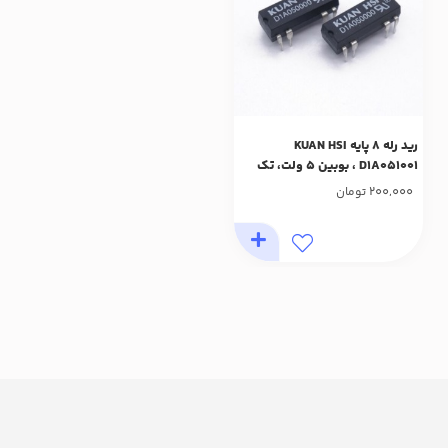
رید رله 8 پایه KUAN HSI
D1A051001 ، بوبین 5 ولت، تک
کنتاکت، SPDT ,1A 100VAC
200,000
تومان