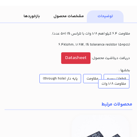
توضیحات
مشخصات محصول
بازخوردها
مقاومت 6.4 کیلو
اهم 1/8 وات با تلرانس %1 (50 عدد).
(6.4klohm, 1/8W, 1% tolerance resistor (50pcs
Datasheet
دریافت دیتاشیت محصول:
بخشها :
قطعات پسیو
مقاومت
پایه دار (through hole)
مقاومت 1/8 وات
محصولات مرتبط