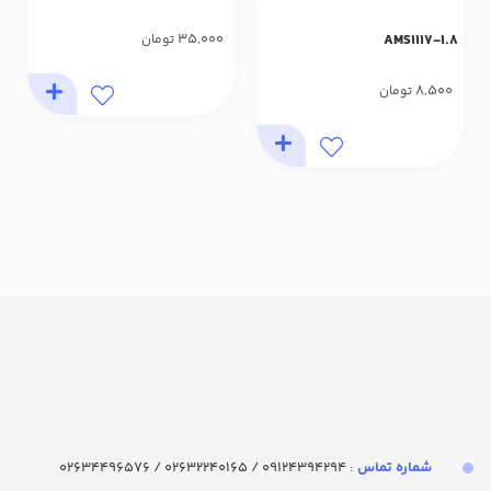
35,000
تومان
AMS1117-1.8
8,500
تومان
شماره تماس‌
: 09124394294 / 02632240165 / 02634496576