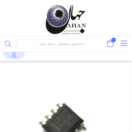
0
قطعات نیمه
مدارات مجتمع
رگولاتورهای
محصولات
LM317
هادی
(IC)
خطی