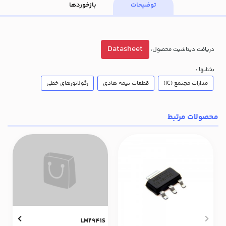
توضیحات
بازخوردها
Datasheet
دریافت دیتاشیت محصول:
بخشها :
مدارات مجتمع (IC)
قطعات نیمه هادی
رگولاتورهای خطی
محصولات مرتبط
LM2941S