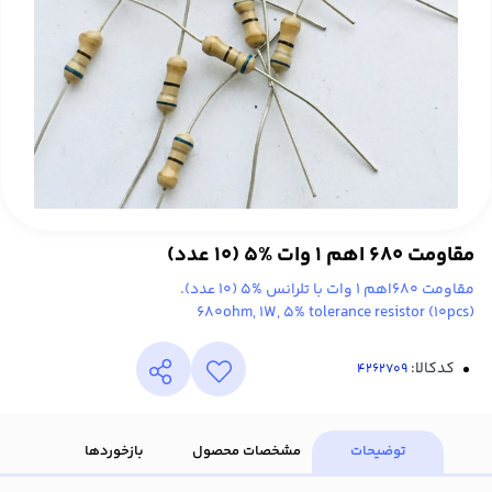
مقاومت 680 اهم 1 وات %5 (10 عدد)
مقاومت 680اهم 1 وات با تلرانس %5 (10 عدد).
(680ohm, 1W, 5% tolerance resistor (10pcs
کدکالا:
توضیحات
مشخصات محصول
بازخوردها