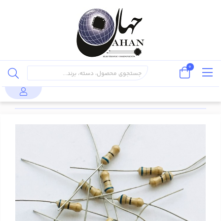
0
پایه دار
مقاومت 680
قطعات
مقاومت
محصولات
مقاومت
(through
اهم 1 وات
پسیو
1 وات
hole)
%5 (10 عدد)