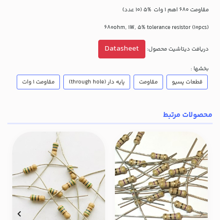
مقاومت 680 اهم 1 وات %5 (10 عدد)
(680ohm, 1W, 5% tolerance resistor (10pcs
Datasheet
دریافت دیتاشیت محصول:
بخشها :
قطعات پسیو
مقاومت
پایه دار (through hole)
مقاومت 1 وات
محصولات مرتبط