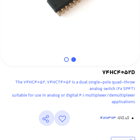
74HC4052D
The 74HC4052; 74HCT4052 is a dual single-pole quad-throw
analog switch (2x SP4T)
suitable for use in analog or digital 4:1 multiplexer/demultiplexer
applications
کدکالا: