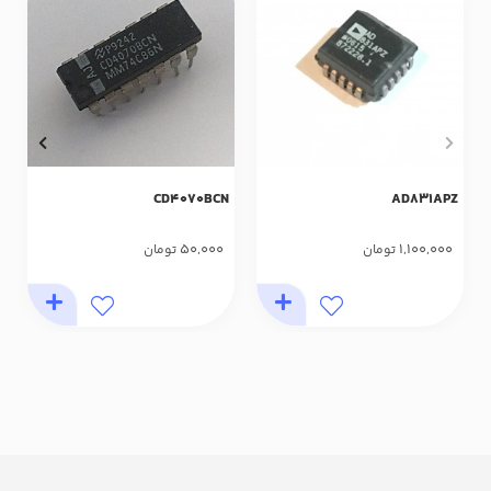
CD4070BCN
AD831APZ
50,000
1,100,000
تومان
تومان