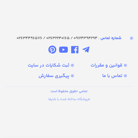
شماره تماس‌
: 09124394294 / 02632240165 / 02634496576
قوانین و مقررات
ثبت شکایات در سایت
تماس با ما
پیگیری سفارش
تمامی حقوق محفوظ است
فروشگاه ساخته شده با شاپفا