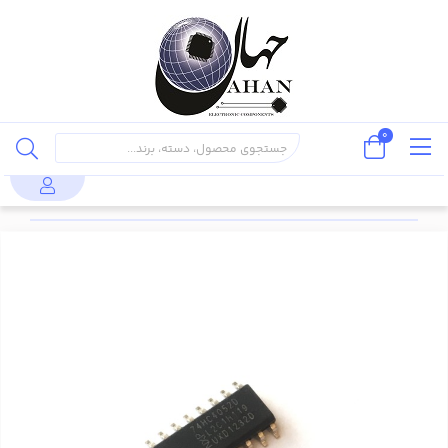
0
قطعات
مدارات
تراشه های
محصولات
نیمه
مجتمع
منطقی TTL و
74HC4052D
هادی
(IC)
CMOS