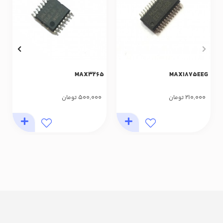
MAX3265
MAX1875EEG
500,000
210,000
تومان
تومان