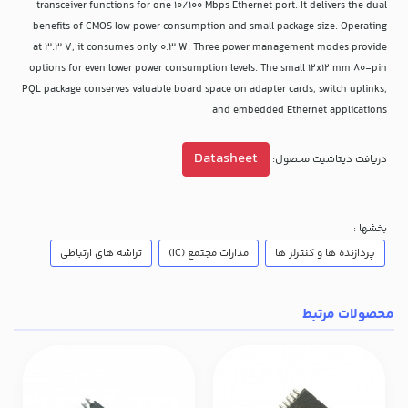
transceiver functions for one 10/100 Mbps Ethernet port. It delivers the dual
benefits of CMOS low power consumption and small package size. Operating
at 3.3 V, it consumes only 0.3 W. Three power management modes provide
options for even lower power consumption levels. The small 12x12 mm 80-pin
PQL package conserves valuable board space on adapter cards, switch uplinks,
and embedded Ethernet applications
Datasheet
دریافت دیتاشیت محصول:
بخشها :
پردازنده ها و کنترلر ها
مدارات مجتمع (IC)
تراشه های ارتباطی
محصولات مرتبط