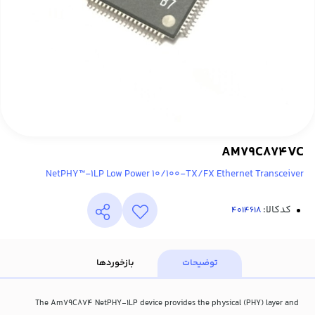
AM79C874VC
NetPHY™-1LP Low Power 10/100-TX/FX Ethernet Transceiver
کدکالا:
توضیحات
بازخوردها
The Am79C874 NetPHY-1LP device provides the physical (PHY) layer and