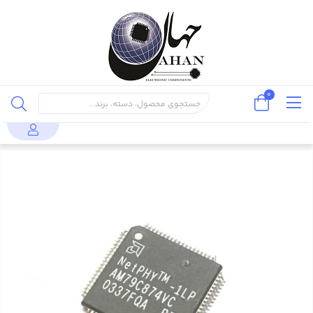
0
قطعات نیمه
مدارات
تراشه های
محصولات
AM79C874VC
هادی
مجتمع (IC)
ارتباطی