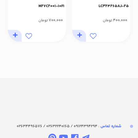
M27C2001-10F1
LC324265AJ-25
700,000
400,000
تومان
تومان
شماره تماس‌
: 09124394294 / 02632240165 / 02634496576