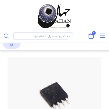
0
قطعات نیمه
مدارات مجتمع
حافظه
محصولات
AT45DB011
هادی
(IC)
ها