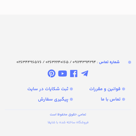
شماره تماس‌
: 09124394294 / 02632240165 / 02634496576
قوانین و مقررات
ثبت شکایات در سایت
تماس با ما
پیگیری سفارش
تمامی حقوق محفوظ است
فروشگاه ساخته شده با شاپفا