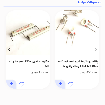
محصولات مرتبط
پتانسیومتر 10 کیلو اهم ایستاده ،
مقاومت آجری 330 اهم 20 وات
Pot 10K Ohm ( بسته بندی 10
%5
عددی)
50,000
45,000
تومان
تومان