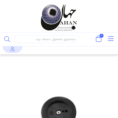
0
قطعات
پتانسیومتر 20 کیلو اهم خوابیده -
محصولات
مقاومت
پسیو
POT B203-20k