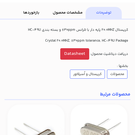
توضیحات
مشخصات محصول
بازخوردها
کریستال 20.0MHZ پایه دار با تلرانس 30ppm± و بسته بندی HC-49U
Crystal 20.0MHZ, ±30ppm tolerance, HC-49U Package
Datasheet
دریافت دیتاشیت محصول:
بخشها :
محصولات
کریستال و اُسیلاتور
محصولات مرتبط