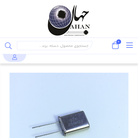
0
کریستال و
کریستال 20.0MHZ پایه دار، بسته بندی HC-
محصولات
اُسیلاتور
49U