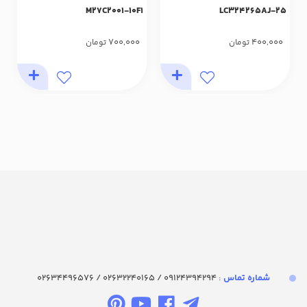
M27C2001-10F1
LC324265AJ-25
700,000
400,000
تومان
تومان
شماره تماس‌
: 09124394294 / 02632240165 / 02634496576