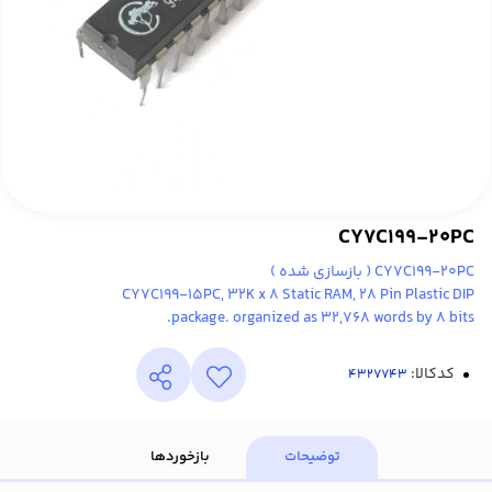
CY7C199-20PC
CY7C199-20PC ( بازسازی شده )
CY7C199-15PC, 32K x 8 Static RAM, 28 Pin Plastic DIP
package. organized as 32,768 words by 8 bits.
کدکالا:
توضیحات
بازخوردها