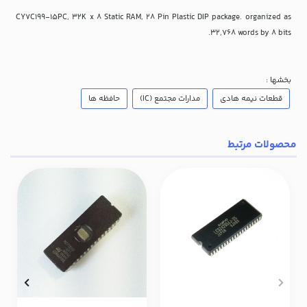
CY7C199-15PC, 32K x 8 Static RAM, 28 Pin Plastic DIP package. organized as
32,768 words by 8 bits.
بخشها :
قطعات نیمه هادی
مدارات مجتمع (IC)
حافظه ها
محصولات مرتبط