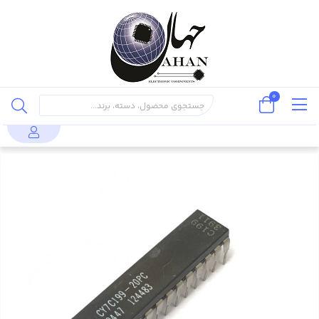
0
قطعات نیمه
مدارات مجتمع
حافظه
CY7C199-
محصولات
هادی
(IC)
ها
20PC