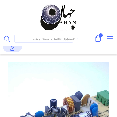
0
منابع تغذیه و
مبدل های DC
مبدل DC به DC ایزوله
محصولات
مبدل های صنعتی
به DC ایزوله
48 به 5 ولت 1 آمپر