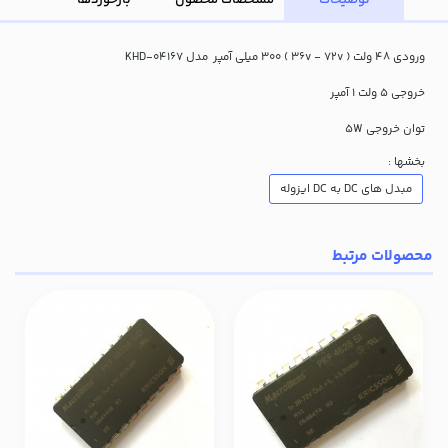
ورودی 48 ولت ( 36v - 72v ) 300 میلی آمپر مدل KHD-04167
خروجی 5 ولت 1 آمپر
توان خروجی 5W
بخشها :
مبدل های DC به DC ایزوله
محصولات مرتبط