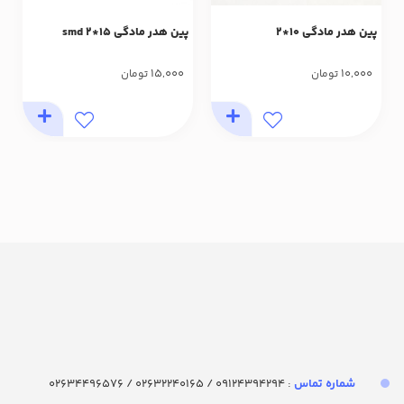
پین هدر مادگی 10*2
پین هدر مادگی 15*2 smd
15,000
10,000
تومان
تومان
شماره تماس‌
: 09124394294 / 02632240165 / 02634496576