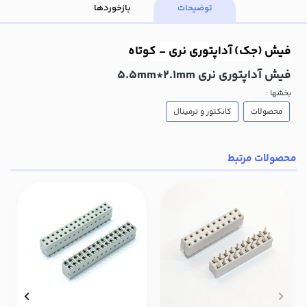
توضیحات
بازخوردها
فیش (جک) آداپتوری نری - ک
وتاه
فیش آداپتوری نری 5.5mm*2.1mm
بخشها :
محصولات
کانکتور و ترمینال
محصولات مرتبط