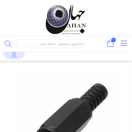
0
محصولات
کانکتور و ترمینال
فیش آداپتوری نری - کوتاه