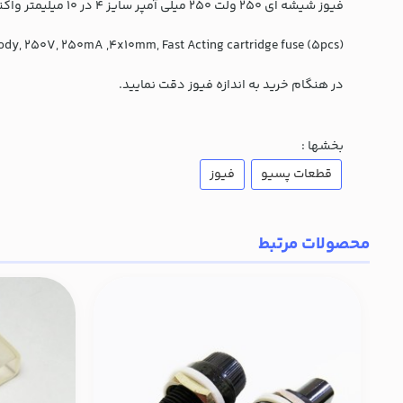
فیوز شیشه ای 250 ولت 250 میلی آمپر سایز 4 در 10 میلیمتر واکنش سریع (بسته 5 عددی)
(Glass body, 250V, 250mA ,4x10mm, Fast Acting cartridge fuse (5pcs
در هنگام خرید به اندازه فیوز دقت نمایید.
بخشها :
قطعات پسیو
فیوز
محصولات مرتبط