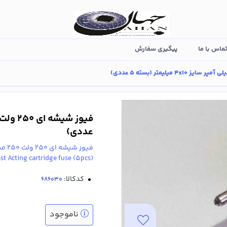
ماس با ما
پیگیری سفارش
عددی)
فیوز شیشه ای 250 ولت 250 میلی آمپر سایز 4x10 میلیمتر واکنش سریع (بسته 5 عددی)
(Glass body, 250V, 250mA ,4x10mm, Fast Acting cartridge fuse (5pcs
کدکالا:
ناموجود