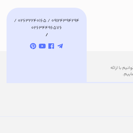
09124394294 / 02632240165 /
02634496576
/
نیم با ارائه
اییم.