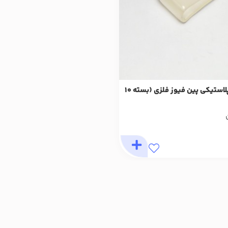
کاور محافظ پلاستیکی پین فیوز فلزی (بسته 10