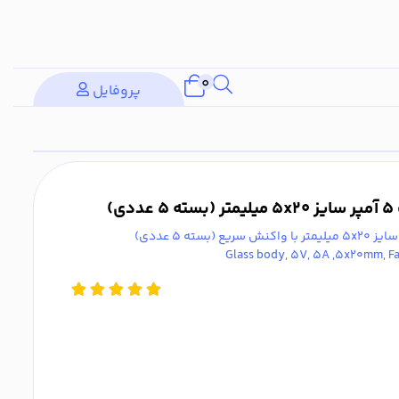
0
پروفایل