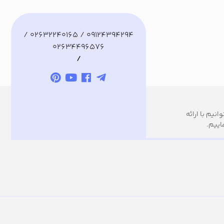
09124394294 / 02632240165 /
02634496576
/
نیم با ارائه
اییم.