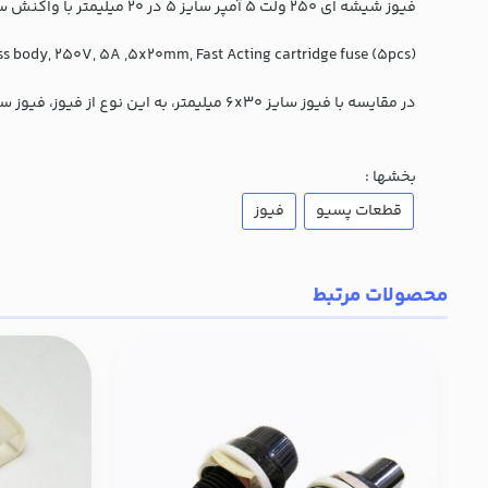
فیوز شیشه ای 250 ولت 5 آمپر سایز 5 در 20 میلیمتر با واکنش سریع (بسته 5 عددی)
(Glass body, 250V, 5A ,5x20mm, Fast Acting cartridge fuse (5pcs
در مقایسه با فیوز سایز 6x30 میلیمتر، به این نوع از فیوز، فیوز سایز کوچک نیز گفته می شود.
بخشها :
قطعات پسیو
فیوز
محصولات مرتبط