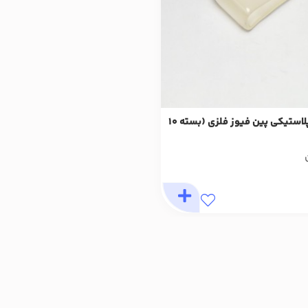
کاور محافظ پلاستیکی پین فیوز فلزی (بسته 10