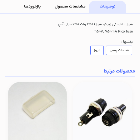
توضیحات
مشخصات محصول
بازخوردها
فیوز مقاومتی (پیکو فیوز) 250 ولت 750 میلی آمپر
250V, 750mA Pico fuse
بخشها :
قطعات پسیو
فیوز
محصولات مرتبط