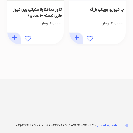
جا فیوزی روپنلی بزرگ
کاور محافظ پلاستیکی پین فیوز
فلزی (بسته 10 عددی)
10,000
40,000
تومان
تومان
شماره تماس‌
: 09124394294 / 02632240165 / 02634496576