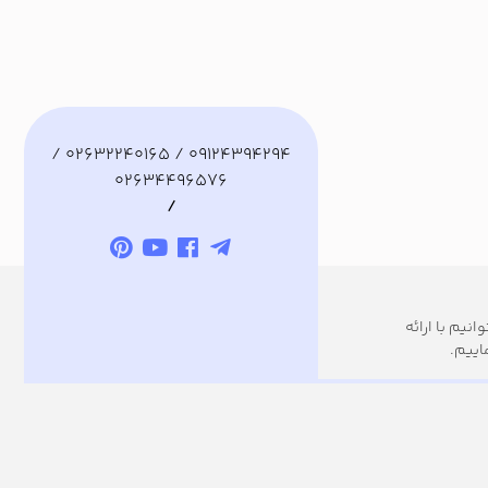
09124394294 / 02632240165 /
02634496576
/
نیم با ارائه
اییم.