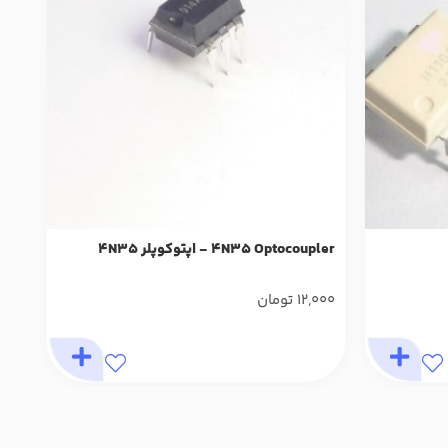
4N35 Optocoupler - اپتوکوپلر 4N35
12,000
تومان