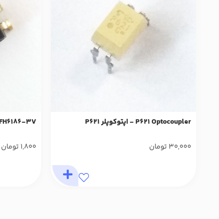
P621 Optocoupler - اپتوکوپلر P621
SFH6186-3V - اپتوکوپلر 
30,000
تومان
1,800
تومان