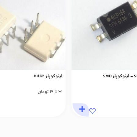
SMD
اپتوکوپلر H11G2
19,500
تومان