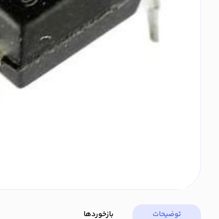
توضیحات
بازخوردها