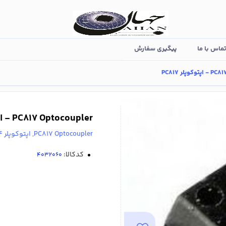
ماس با ما
پیگیری سفارش
وپلر PC817
PC817 Optocoupler - اپتوکوپلر PC817
PC817 Optocoupler, اپتوکوپلر 4 پایه
کدکالا: