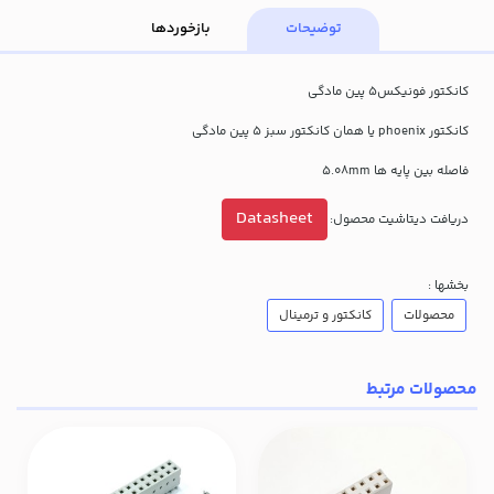
توضیحات
بازخوردها
کانکتور فونیکس5 پین مادگی
کانکتور phoenix یا همان کانکتور سبز 5 پین مادگی
فاصله بین پایه ها 5.08mm
Datasheet
دریافت دیتاشیت محصول:
بخشها :
محصولات
کانکتور و ترمینال
محصولات مرتبط