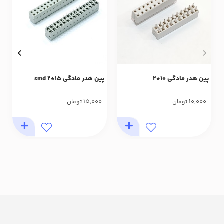
پین هدر مادگی 10*2
پین هدر مادگی 15*2 smd
15,000
10,000
تومان
تومان