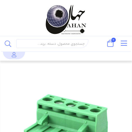
0
کانکتور و
کانکتور5 پین فونیکس مادگی- (PHOENIX 5
محصولات
ترمینال
PIN (ONLY FEMAIL