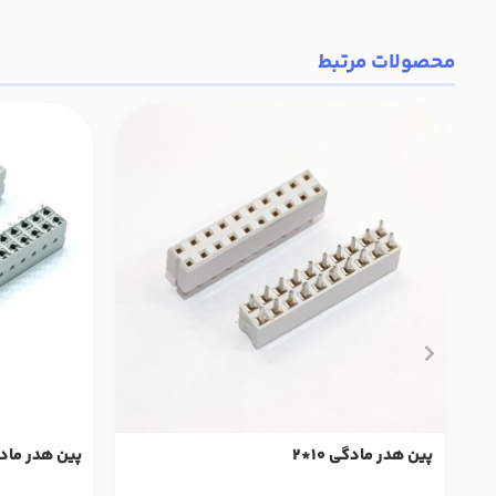
محصولات مرتبط
پین هدر مادگی 10*2
پین هدر مادگی 15*