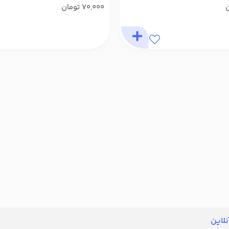
ن
70,000
تومان
لاین