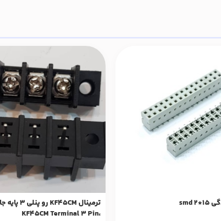
2 smd
ترمینال KF45CM رو پ
،KF45CM Terminal 3 Pin