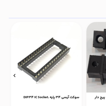
نلی 3 پایه جا پیچ دار
سوکت آیسی 34 پایه .DIP34 IC Socket
سوکت نظا