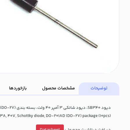
توضیحات
مشخصات محصول
بازخوردها
دیود SB340، دیود شاتکی 3 آمپر 40 ولت، بسته بندی DO-201AD (DO-27)
3A, 40V, Schottky diode, DO-201AD (DO-27) package (10pcs)
Datasheet