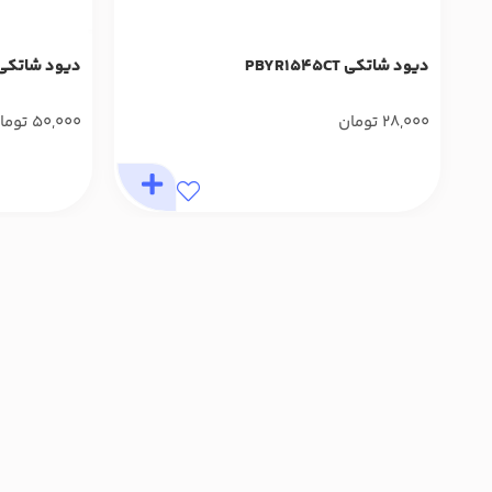
دیود شاتکی PBYR1545CT
دیود شاتکی 7 آمپر 800 ولت 4F1-08
28,000
تومان
50,000
توما