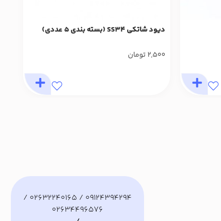
دیود شاتکی SS34 (بسته بندی 5 عددی)
6Q
2,500
تومان
000
09124394294 / 02632240165 /
02634496576