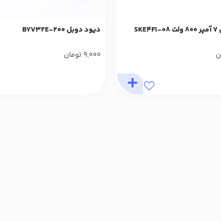
SKE
دیود دوبل BYV32E-200
ن
9,000
تومان