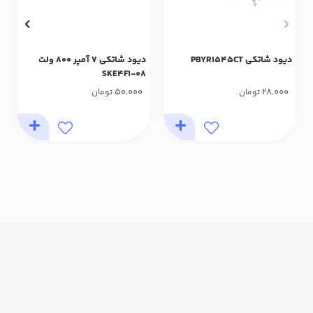
دیود شاتکی PBYR1545CT
دیود شاتکی 7 آمپر 800 ولت
SKE4F1-08
50,000
28,000
تومان
تومان