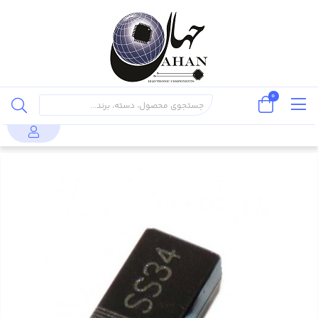
0
قطعات
دیود
دیود شاتکی SS34 (بسته
محصولات
دیود
نیمه هادی
شاتکی
بندی 5 عددی)