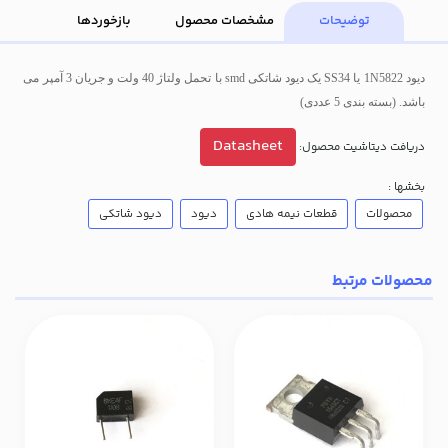
توضیحات
مشخصات محصول
بازخوردها
دیود 1N5822 یا SS34 یک دیود شاتکی smd با تحمل ولتاژ 40 ولت و جریان 3 آمپر می
باشد.
(بسته بندی 5 عددی)
Datasheet
دریافت دیتاشیت محصول:
بخشها :
محصولات
قطعات نیمه هادی
دیود
دیود شاتکی
محصولات مرتبط