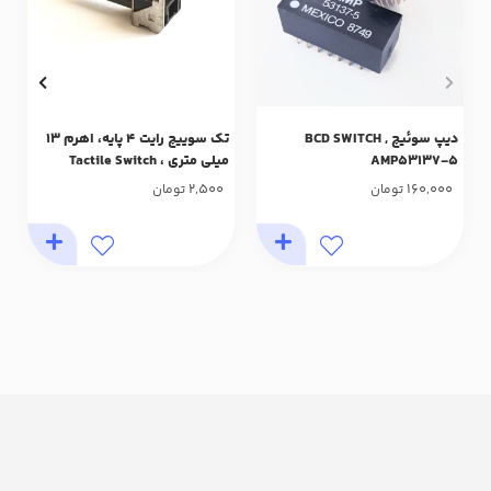
دیپ سوئیچ , BCD SWITCH
تک سوییچ رایت 4 پایه، اهرم 13
AMP53137-5
میلی متری ، Tactile Switch
6x6x13-4Pin
2,500
160,000
تومان
تومان