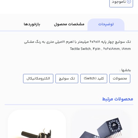
ناموجود
توضیحات
مشخصات محصول
بازخوردها
تک سوئیچ چهار پایه 6x6x18 میلیمتر با اهرم 18میلی متری به رنگ مشکی
Tactile Switch, 4pin , 6x6x18mm, 18mm
بخشها :
محصولات
کلید (Switch)
تک سوئیچ
الکترومکانیکال
محصولات مرتبط