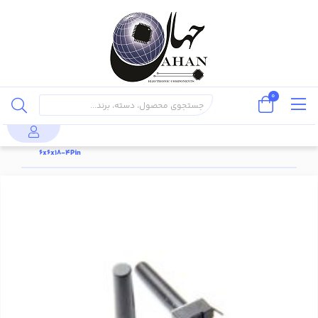
0
تک سوئیچ
کلید
تک
6x6x18mm دوپایه ،
محصولات
الکترومکانیکال
(Switch)
سوئیچ
Tactile Switch
6x6x18-4Pin