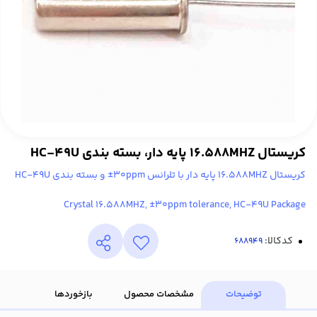
کریستال 16.588MHZ پایه دار، بسته بندی HC-49U
کریستال 16.588MHZ پایه دار با تلرانس 30ppm± و بسته بندی HC-49U
Crystal 16.588MHZ, ±30ppm tolerance, HC-49U Package
کدکالا:
توضیحات
مشخصات محصول
بازخوردها