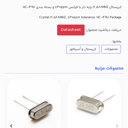
کریستال 16.588MHZ پایه دار با تلرانس 30ppm± و بسته بندی HC-49U
Crystal 16.588MHZ, ±30ppm tolerance, HC-49U Package
Datasheet
دریافت دیتاشیت محصول:
بخشها :
محصولات
کریستال و اُسیلاتور
محصولات مرتبط