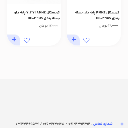
کریستال 4MHZ پایه دار، بسته
کریستال 7.3728MHZ پایه دار،
بندی HC-49US
بسته بندی HC-49US
12,000
12,000
تومان
تومان
شماره تماس‌
: 09124394294 / 02632240165 / 02634496576