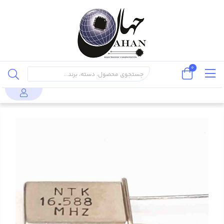
0
کریستال و
کریستال 16.588MHZ پایه دار، بسته بندی
محصولات
اُسیلاتور
HC-49U