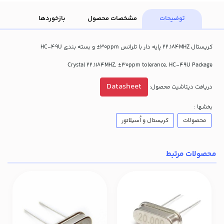
توضیحات
مشخصات محصول
بازخوردها
کریستال 22.184MHZ پایه دار با تلرانس 30ppm± و بسته بندی HC-49U
Crystal 22.1184MHZ, ±30ppm tolerance, HC-49U Package
Datasheet
دریافت دیتاشیت محصول:
بخشها :
محصولات
کریستال و اُسیلاتور
محصولات مرتبط