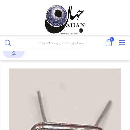
0
کریستال و
کریستال 22.1184MHZ پایه دار، بسته بندی
محصولات
اُسیلاتور
HC-49U