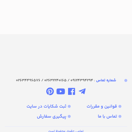
شماره تماس‌
: 09124394294 / 02632240165 / 02634496576
قوانین و مقررات
ثبت شکایات در سایت
تماس با ما
پیگیری سفارش
تمامی حقوق محفوظ است