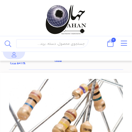
0
مقاومت
پایه دار
قطعات
مقاومت
56.2 کیلو
محصولات
مقاومت
(through
پسیو
1/4 وات
اهم 1/4 وات
hole)
%1 (50 عدد)