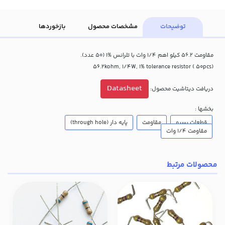
توضیحات
مشخصات محصول
بازخوردها
مقاومت 56.2 کیلو اهم 1/4 وات با تلرانس %1 (50 عدد).
56.2kohm, 1/4W, 1% tolerance resistor ( 50pcs)
Datasheet
دریافت دیتاشیت محصول:
بخشها :
قطعات پسیو
مقاومت
پایه دار (through hole)
مقاومت 1/4 وات
محصولات مرتبط