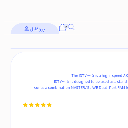
0
پروفایل
The IDT7005 is a high-speed 8K 
IDT7005 is designed to be used as a stan
or as a combination MASTER/SLAVE Dual-Port RAM for 16-bit-ormore word systems.(