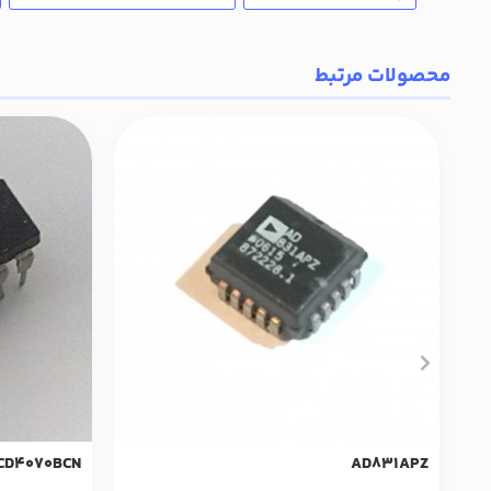
محصولات مرتبط
CD4070BCN
AD831APZ