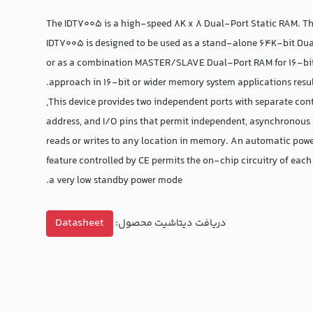
The IDT7005 is a high-speed 8K x 8 Dual-Port Static RAM. T
IDT7005 is designed to be used as a stand-alone 64K-bit Du
or as a combination MASTER/SLAVE Dual-Port RAM for 16-bi
approach in 16-bit or wider memory system applications results
This device provides two independent ports with separate cont
address, and I/O pins that permit independent, asynchronous 
reads or writes to any location in memory. An automatic pow
feature controlled by CE permits the on-chip circuitry of each 
a very low standby power mode.
Datasheet
دریافت دیتاشیت محصول: