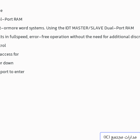
he
al-Port RAM
t-ormore word systems. Using the IDT MASTER/SLAVE Dual-Port RAM
 in fullspeed, error-free operation without the need for additional discre
rol,
access for
er down
port to enter
مدارات مجتمع (IC)