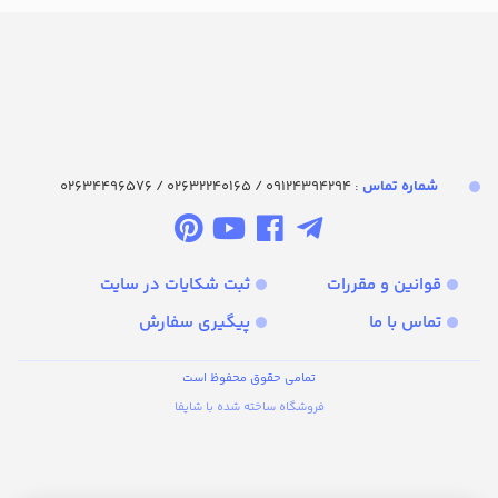
شماره تماس‌
: 09124394294 / 02632240165 / 02634496576
قوانین و مقررات
ثبت شکایات در سایت
تماس با ما
پیگیری سفارش
تمامی حقوق محفوظ است
فروشگاه ساخته شده با شاپفا