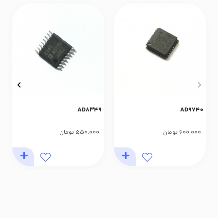
AD8349
AD9740
550,000
600,000
تومان
تومان