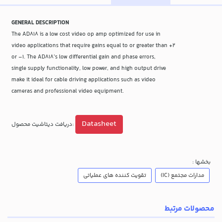
GENERAL DESCRIPTION
The AD818 is a low cost video op amp optimized for use in
video applications that require gains equal to or greater than +2
or –1. The AD818’s low differential gain and phase errors,
single supply functionality, low power, and high output drive
make it ideal for cable driving applications such as video
cameras and professional video equipment.
Datasheet
دریافت دیتاشیت محصول:
بخشها :
مدارات مجتمع (IC)
تقویت کننده های عملیاتی
محصولات مرتبط