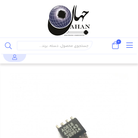
0
قطعات نیمه
مدارات
تقویت کننده
محصولات
AD818AR
هادی
مجتمع (IC)
های عملیاتی