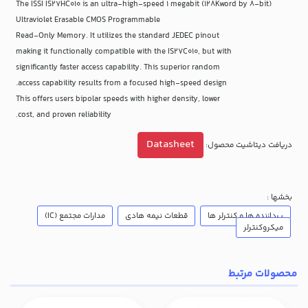
The ISSI IS27HC010 is an ultra-high-speed 1 megabit (128Kword by 8-bit)
Ultraviolet Erasable CMOS Programmable
Read-Only Memory. It utilizes the standard JEDEC pinout
making it functionally compatible with the IS27C010, but with
significantly faster access capability. This superior random
access capability results from a focused high-speed design.
This offers users bipolar speeds with higher density, lower
cost, and proven reliability.
Datasheet
دریافت دیتاشیت محصول:
بخشها :
پردازنده ها و کنترلر ها
قطعات نیمه هادی
مدارات مجتمع (IC)
میکروکنترلر
محصولات مرتبط