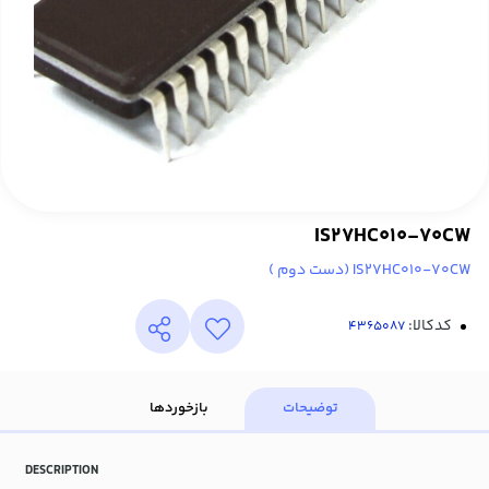
IS27HC010-70CW
IS27HC010-70CW (دست دوم )
کدکالا:
توضیحات
بازخوردها
DESCRIPTION