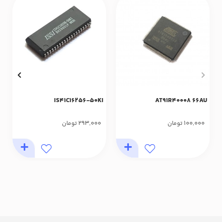
IS41C16256-50KI
AT91R40008 66AU
293,000
100,000
تومان
تومان