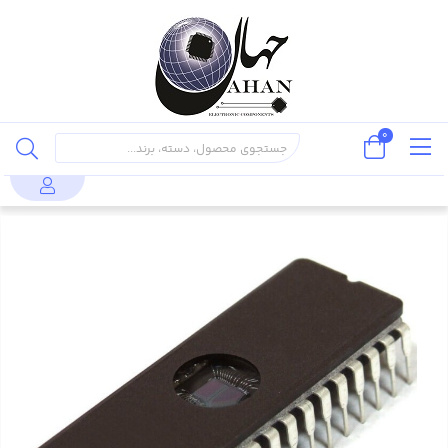
0
قطعات نیمه
پردازنده ها و
IS27HC010-
محصولات
میکروکنترلر
هادی
کنترلر ها
70CW