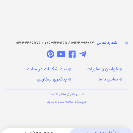
شماره تماس‌
: 09124394294 / 02632240165 / 02634496576
قوانین و مقررات
ثبت شکایات در سایت
تماس با ما
پیگیری سفارش
تمامی حقوق محفوظ است
فروشگاه ساخته شده با شاپفا