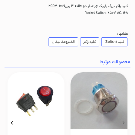
کلید راکر بزرگ باریک چراغدار دو حالته 3 پینKCD3-101N
Rocket Switch, 250V AC, 16A
بخشها :
کلید (Switch)
کلید راکر
الکترومکانیکال
محصولات مرتبط