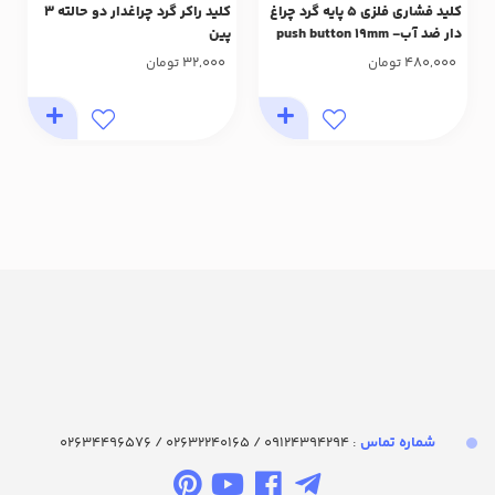
کلید فشاری فلزی 5 پایه گرد چراغ
کلید راکر گرد چراغدار دو حالته 3
دار ضد آب- push button 19mm
پین
12-24v
32,000
480,000
تومان
تومان
شماره تماس‌
: 09124394294 / 02632240165 / 02634496576