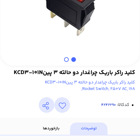
کلید راکر باریک چراغدار دو حالته 3 پینKCD3-101N
کلید راکر باریک چراغدار دو حالته 3 پینKCD3-101N
Rocket Switch, 250V AC, 16A,
کدکالا:
توضیحات
بازخوردها