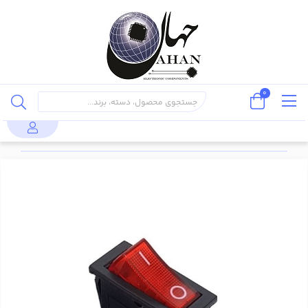
0
کلید راکر باریک چراغدار
کلید
کلید
محصولات
الکترومکانیکال
دو حالته 3 پینKCD3-
(Switch)
راکر
101N