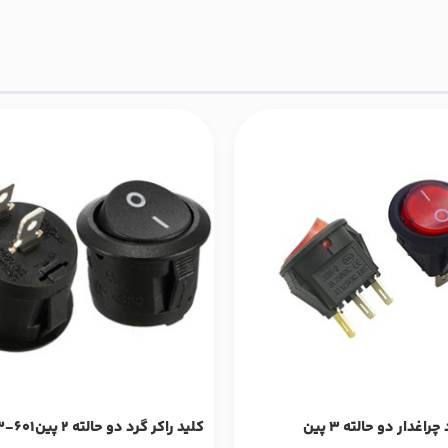
راغدار دو حالته 3 پین
کلید راکر گرد دو حالته 2 پینKCD3-601