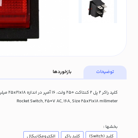
توضیحات
بازخوردها
کلید راکر 2 پل 2 کنتاکت 250 ولت، 16 آمپر در اندازه 25x21x18 میلیمتر
Rocket Switch, 250V AC, 16A, Size 25x21x18 milimeter
بخشها :
کلید (Switch)
کلید راکر
الکترومکانیکال