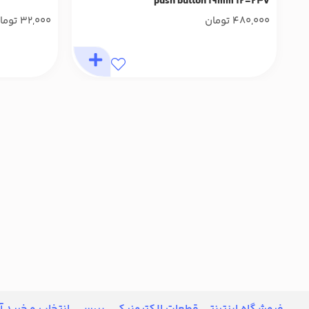
push button 19mm 12-24v
480,000
تومان
32,000
توما